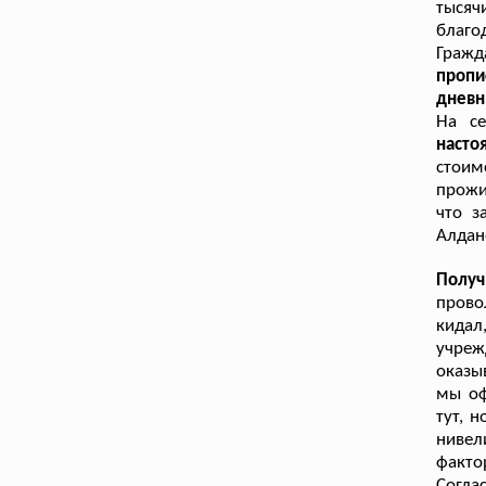
тысяч
благо
Гражд
пропи
дневн
На се
насто
стои
прожи
что з
Алдан
Получ
прово
кидал
учреж
оказы
мы оф
тут, 
ниве
факто
Согла