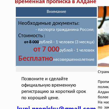
Временная прописка в Алдане
Внимание
Необходимые документы:
- паспорта гражданина России;
Стоимость :
от 8 000
рублей - 1 человек (3 месяца)
от 7 000
рублей - 1 человек
Бесплатно
несовершеннолетние
Стран
Позвоните и сделайте
Пропи
официальную временную
полик
регистрацию за короткий срок
Алдан
более
по хорошей цене.
На на
по за