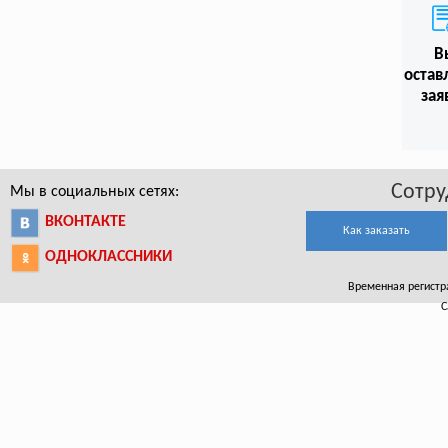
В
остав
зая
Сотру
Мы в социальных сетях:
ВКОНТАКТЕ
Как заказать
ОДНОКЛАССНИКИ
Временная регистра
С