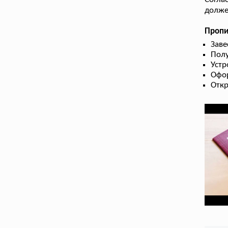
долже
Пропи
Заве
Полу
Устр
Офор
Откр