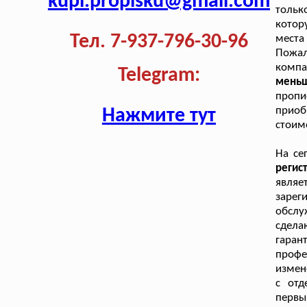
kupi.propisku@gmail.com
тольк
котор
Тел. 7-937-796-30-96
места
Пожал
компа
Telegram:
меньш
пропи
прио
Нажмите тут
стоимо
На се
реги
явля
заре
обслу
сдела
гаран
профе
измен
с отд
первы